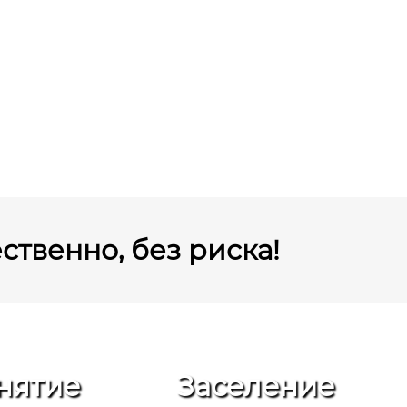
ственно, без риска!
нятие
Заселение