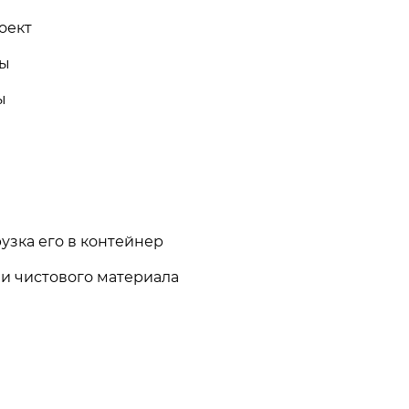
роект
лы
лы
в
узка его в контейнер
 и чистового материала