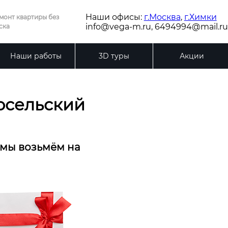
Наши офисы:
г.Москва
,
г.Химки
монт квартиры без
info@vega-m.ru, 6494994@mail.ru
ска
Наши работы
3D туры
Акции
осельский
 мы возьмём на