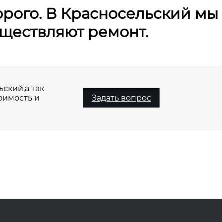
орого. В Красносельский мы
уществляют ремонт.
ский,а так
оимость и
Задать вопрос