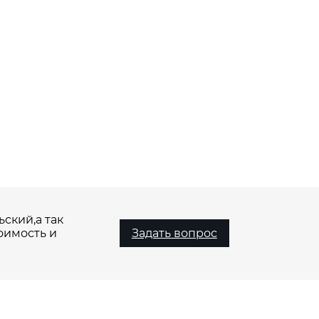
ский,а так
оимость и
Задать вопрос