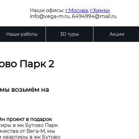
Наши офисы:
г.Москва
,
г.Химки
info@vega-m.ru, 6494994@mail.ru
Наши работы
3D туры
Акции
ово Парк 2
 мы возьмём на
н проект в подарок
иры в жк Бутово Парк
ачества от Вега-М, мы
 квартиры в жк Бутово