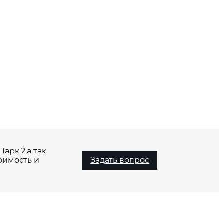
арк 2,а так
оимость и
Задать вопрос