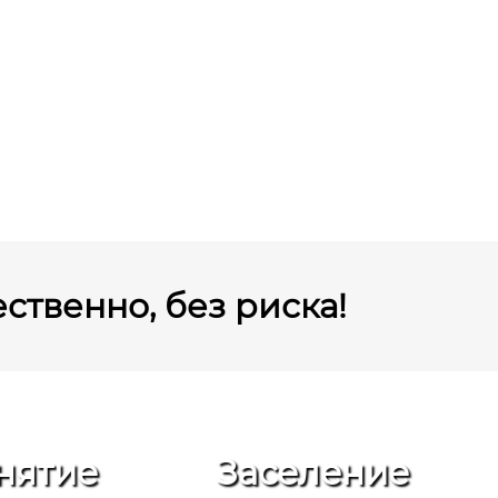
ственно, без риска!
нятие
Заселение