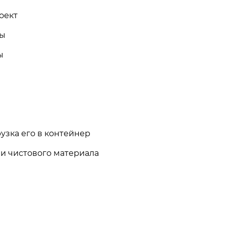
роект
лы
лы
в
узка его в контейнер
 и чистового материала