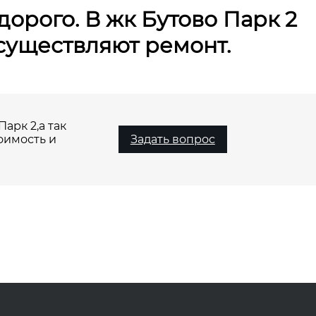
дорого. В жк Бутово Парк 2
существляют ремонт.
арк 2,а так
оимость и
Задать вопрос